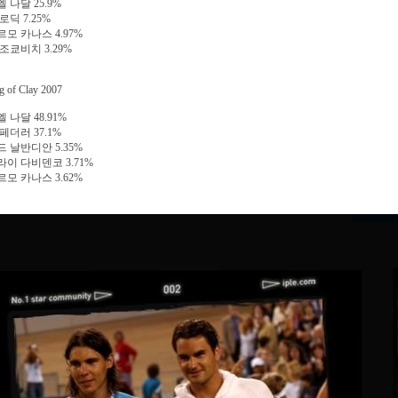
엘 나달 25.9%
 로딕 7.25%
르모 카나스 4.97%
 조쿄비치 3.29%
g of Clay 2007
엘 나달 48.91%
 페더러 37.1%
드 날반디안 5.35%
콜라이 다비덴코 3.71%
르모 카나스 3.62%