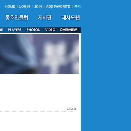
HOME
|
LOGIN
|
JOIN
|
ADD FAVORITE
|
쪽지
infosia