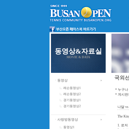
동영상&자료실
MOVIE & DATA
국외
ㆍ동영상
레슨동영상1
＊누구나 
＊게시판의
레슨동영상2
경기동영상1
경기동영상2
나달 vs 
The Kin
ㆍ사랑방동영상
1. 로저
동영상1