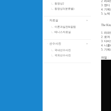
2. 라파
동영상2
3. 앤디
동영상3(분류별)
4. 기예
5. 노박
ㆍ자료실
The Kin
이론과실전&칼럼
테니스자료실
1. 라파
2. 로저
3. 다비
ㆍ선수사진
4. 니
5. 기예
국내선수사진
국외선수사진
파일 :