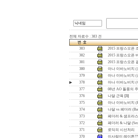
전체 자료수 : 383 건
383
2015 프랑스오픈
382
2015 프랑스오픈
381
2015 프랑스오픈
380
아나 이바노비치 (
379
아나 이바노비치 (
▶
378
아나 이바노비치 (
377
08년 AO 돌풍의 
376
나달 근육
[3]
375
아나 이바노비치 (Hon
374
나달 vs 페더러 (Battle
373
페더러 & 샘프라스 (Seo
372
페더러 & 나달 (Seoul 
371
로딕의 시선처리
370
이사람이 레이튼??