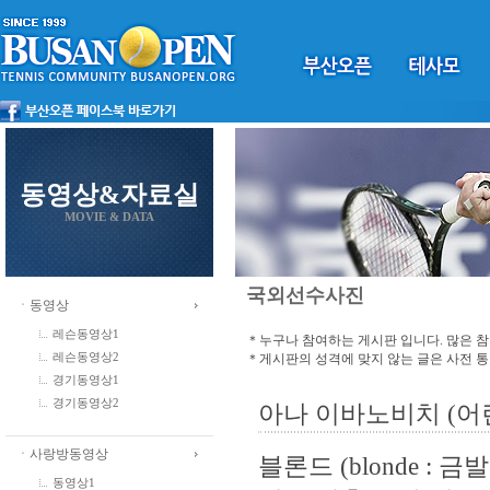
동영상&자료실
MOVIE & DATA
국외선수사진
ㆍ동영상
레슨동영상1
＊누구나 참여하는 게시판 입니다. 많은 
＊게시판의 성격에 맞지 않는 글은 사전 
레슨동영상2
경기동영상1
경기동영상2
아나 이바노비치 (어
ㆍ사랑방동영상
블론드 (blonde :
동영상1