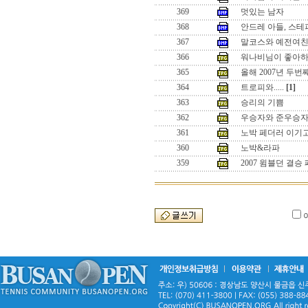
369
멋있는 남자
368
안드레 아들, 스테
367
말코스와 예전여
366
워나비님이 좋아하
365
올해 2007년 두
364
트로피와.....
[1]
363
승리의 기쁨
362
우승자와 준우승
361
노박 페더러 이기
360
노박&라파
359
2007 윔블던 결