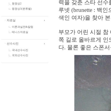
력을 갖춘 스타 선수
동영상2
루넷 (brunette
동영상3(분류별)
색인 여자)을 찾아 
ㆍ자료실
이론과실전&칼럼
부모가 어린 시절 참
테니스자료실
쪽 길로 올바르게 인
ㆍ선수사진
다. 물론 좋은 스폰
국내선수사진
국외선수사진