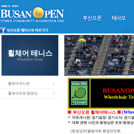
휠체어 테니스
Wheelchair Tennis
ㆍ휠체어게시판
BUSANO
ㆍ휠체어포토/동영상
Wheelchair Te
(Whee
▣ 부산오픈 휠체어테니스 ▣
＊ 자유게시판/ 경기일정/ 경기소식/ 경기
＊ 대회 관련 사진과 동영상은 포토/동영
[동영상]어울림대회 환영만찬회