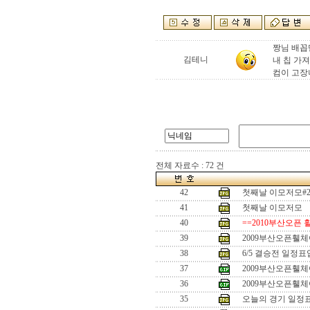
짱님 배꼽
김테니
내 칩 가
컴이 고장
전체 자료수 : 72 건
42
첫째날 이모저모#
41
첫째날 이모저모
40
==2010부산오픈
39
2009부산오픈휄
38
6/5 결승전 일정
37
2009부산오픈휄체
36
2009부산오픈휄체
35
오늘의 경기 일정표