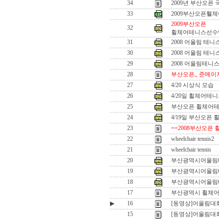
34
2009년 부산오픈
33
2009부산오픈휄
2009부산오픈
32
휠체어테니스선수
31
2008 어울림 테니스.
30
2008 어울림 테니스.
29
2008 어울림테니
28
부산오픈,, 준메
27
4/20 시상식 모습
26
4/20일 휠체어테
25
부산오픈 휠체어테
24
4/19일 부산오픈
23
==2008부산오픈
22
wheelchair tennis2
21
wheelchair tennis
20
부산광역시어울림테
19
부산광역시어울림테
18
부산광역시어울림테
17
부산광역시 휠체어
▶
16
[동영상]어울림대
15
[동영상]어울림대