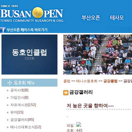
동호인클럽
CLUB
클럽
>>
테니스동호회
>>
금강클럽
>>
금강
공지사항
[8]
금강갤러리
가입인사
[8]
자유게시판
[152]
저 높은 곳을 향하여----
유머
[15]
..
금강갤러리
[95]
파일 :
테니스대회소식
[12]
조회 : 445