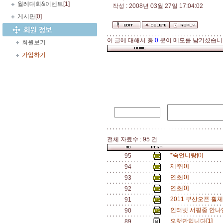
월례대회&이벤트
[1]
작성 : 2008년 03월 27일 17:04:02
게시판
[0]
이 글에 대해서 총
0
분이 메모를 남기셨습니
회원보기
가입하기
전체 자료수 : 95 건
*숙언니랑[0]
95
제주[0]
94
연초[0]
93
연초[0]
92
2011 부산오픈 휠
91
인터넷 서핑중 안나언
90
오랫만입니다[1]
89