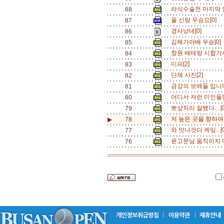
라식수술전 마지막 
88
울 신랑 우승요[0]
87
경사났네[0]
86
김해가야배 우승[0]
85
창원 배테랑 시합가서
84
미피[2]
83
단체 사진[2]
82
금강의 보배들 입니다
81
어디서 저런 미인들만 
80
뽀샾처리 잘됐다....[
79
저 높은 곳을 향하여---
▶
78
와 맛나것다 케잌...[
77
윤고문님 움직이지 마
76