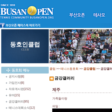
동호인클럽
CLUB
클럽
>>
테니스동호회
>>
금강클럽
>>
금강갤
공지사항
[8]
금강갤러리
가입인사
[8]
자유게시판
[152]
제주
유머
[15]
가족들이랑
금강갤러리
[95]
파일 :
테니스대회소식
[12]