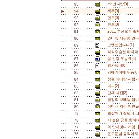
*숙언니랑[0]
95
제주[0]
▶
94
연초[0]
93
연초[0]
92
2011 부산오픈 휠
91
인터넷 서핑중 안나언
90
오랫만입니다[1]
89
라식수술전 마지막 
88
울 신랑 우승요[0]
87
경사났네[0]
86
김해가야배 우승[0
85
창원 배테랑 시합가
84
미피[2]
83
단체 사진[2]
82
금강의 보배들 입니
81
어디서 저런 미인들만
80
뽀샾처리 잘됐다....
79
저 높은 곳을 향하여--
78
와 맛나것다 케잌...
77
윤고문님 움직이지 
76