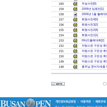
우승사진[0]
160
2009년 임원진[1]
159
2009년 1울 월례대
158
회원사진4[5]
157
회원사진3[2]
156
회원사진2[4]
155
회원사진1[1]
154
09년1월례대회[2]
153
자랑스런 구은성 회원
152
자랑스런 구은성 회원
151
자랑스런 구은성 회원
150
자랑스런 구은성 회원
149
총무님 준비자세좀 부
148