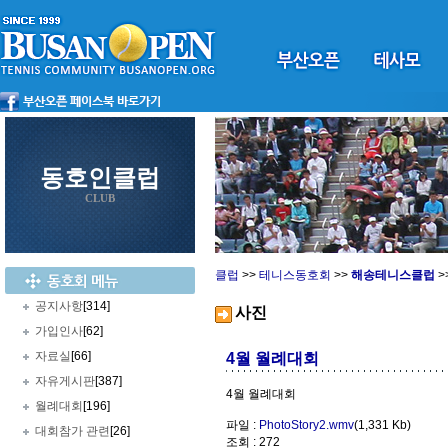
동호인클럽
CLUB
클럽
>>
테니스동호회
>>
해송테니스클럽
>
공지사항
[314]
사진
가입인사
[62]
자료실
[66]
4월 월례대회
자유게시판
[387]
4월 월례대회
월례대회
[196]
파일 :
PhotoStory2.wmv
(1,331 Kb)
대회참가 관련
[26]
조회 : 272