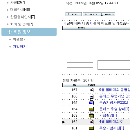
사진
[267]
작성 : 2009년 04월 05일 17:44:21
대회안내
[48]
한줄출석인사
[7]
이 글에 대해서 총
0
분이 메모를 남기셨습니
회비 및 경비
[7]
회원보기
가입하기
전체 자료수 : 267 건
6월 월례대회 동영상 
167
은배조 우승기념 영
166
우승기념사진22[1]
165
은배조 우승 상패[1
164
기념촬영[1]
163
4월 월례대회[0]
▶
162
우승기념사진[1]
161