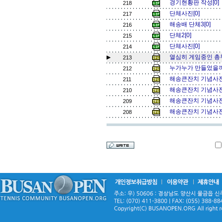
경기현황판 작성[0]
218
단체사진[0]
217
해송배 단체3[0]
216
단체2[0]
215
단체사진[0]
214
열심히 게임중인 총무님과
▶
213
누가누가 만들었을까요.
212
해송큰잔치 기념사진(
211
해송큰잔치 기념사진
210
해송큰잔치 기념사진
209
해송큰잔치 기념사진
208