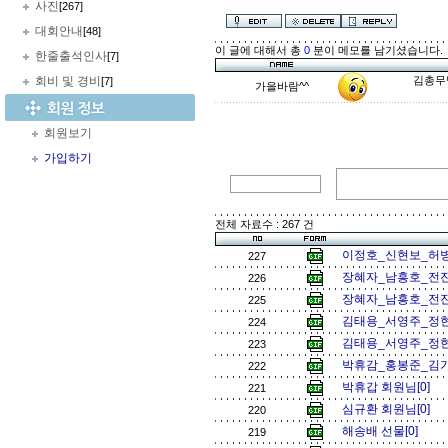
사진
[267]
대회안내
[48]
이 글에 대해서 총
0
분이 메모를 남기셨습니다.
한줄출석인사
[7]
회비 및 경비
김총무님
[7]
가을바람^^
회원보기
가입하기
전체 자료수 : 267 건
이정호_신현보_허병
227
장혜자_남흥호_전진
226
장혜자_남흥호_전진
225
김태용_서영주_정현
224
김태용_서영주_정현
223
박휴감_홍봉준_김기
222
박휴갑 회원님[0]
221
심규환 회원님[0]
220
해송배 선물[0]
219