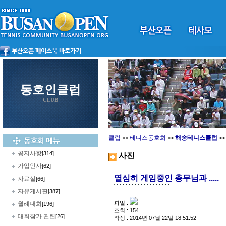
동호인클럽
CLUB
클럽
테니스동호회
해송테니스클럽
>>
>>
>
공지사항
[314]
사진
가입인사
[62]
열심히 게임중인 총무님과 .....
자료실
[66]
자유게시판
[387]
파일 :
월례대회
[196]
조회 : 154
대회참가 관련
[26]
작성 : 2014년 07월 22일 18:51:52