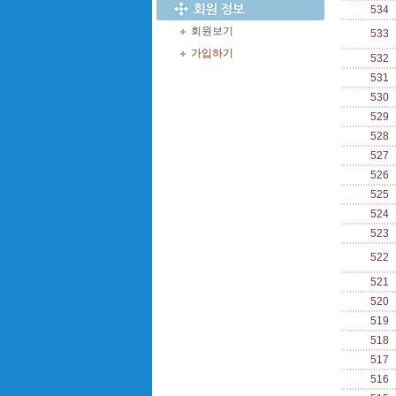
534
회원보기
533
가입하기
532
531
530
529
528
527
526
525
524
523
522
521
520
519
518
517
516