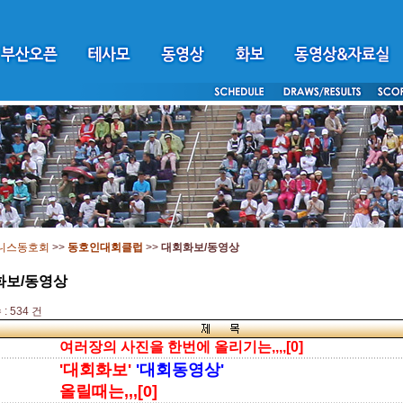
니스동호회
>>
동호인대회클럽
>>
대회화보/동영상
화보/동영상
: 534 건
여러장의 사진을 한번에 올리기는,,,,[0]
'대회화보'
'대회동영상'
올릴때는,,,[0]