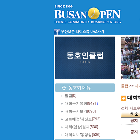
동호인클럽
CLUB
클럽
>>
테
알림
[0]
대회
대회공지요청
[947]
전체 자료수 
대회공지보기
[898]
코트배정/대진표
[792]
공지
대회(입상)결과
[530]
공지
대회화보/동영상
[536]