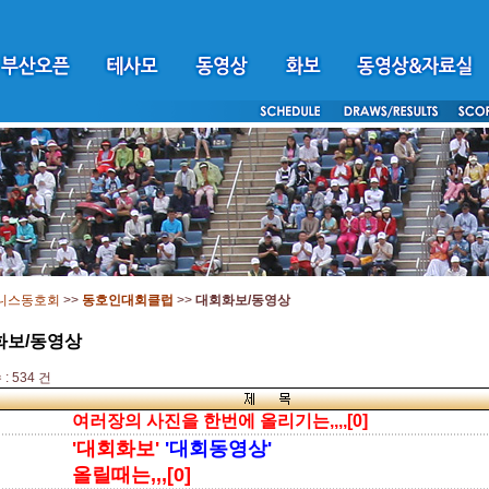
니스동호회
>>
동호인대회클럽
>>
대회화보/동영상
화보/동영상
: 534 건
여러장의 사진을 한번에 올리기는,,,,[0]
'대회화보'
'대회동영상'
올릴때는,,,[0]