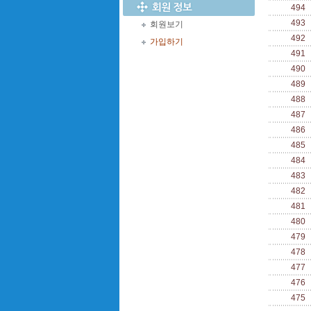
494
493
회원보기
492
가입하기
491
490
489
488
487
486
485
484
483
482
481
480
479
478
477
476
475