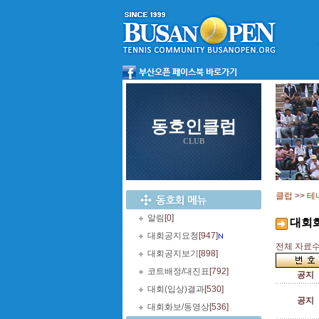
동호인클럽
CLUB
클럽
>>
테
알림
[0]
대회
대회공지요청
[947]
전체 자료수 
대회공지보기
[898]
코트배정/대진표
[792]
공지
대회(입상)결과
[530]
공지
대회화보/동영상
[536]