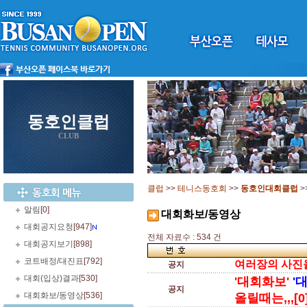
동호인클럽
CLUB
클럽
>>
테니스동호회
>>
동호인대회클럽
>
알림
[0]
대회화보/동영상
대회공지요청
[947]
전체 자료수 : 534 건
대회공지보기
[898]
코트배정/대진표
[792]
여러장의 사진을 
공지
대회(입상)결과
[530]
'대회화보'
'
공지
대회화보/동영상
[536]
올릴때는,,,[0