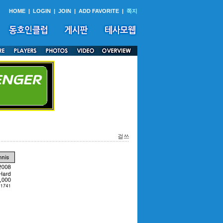
HOME
|
LOGIN
|
JOIN
|
ADD FAVORITE
|
쪽지
걸쓰