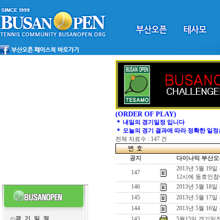
(ORDER OF PLAY)
＊ 내일의 경기일정 입니다
＊ 오늘의 경기 결과에 따라 정확한 일정
전체 자료수 : 147 건
공지
다이나믹 부산오픈
2013년 5월 19
147
12시에 동호인참
146
2013년 5월 18
145
2013년 5월 17
144
2013년 5월 16
경 기 일 정
143
5월15일 경기일