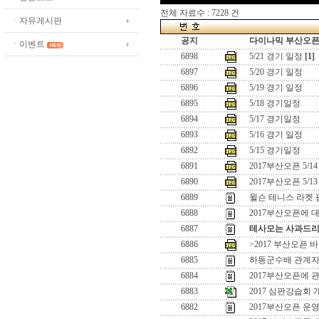
전체 자료수 : 7228 건
ㆍ자유게시판
공지
다이나믹 부산오픈[
ㆍ이벤트
6898
5/21 경기 일정
[1]
6897
5/20 경기 일정
6896
5/19 경기 일정
6895
5/18 경기일정
6894
5/17 경기일정
6893
5/16 경기 일정
6892
5/15 경기일정
6891
2017부산오픈 5/1
6890
2017부산오픈 5/1
6889
윌슨 테니스 라켓
6888
2017부산오픈에 
6887
테사모는 사과드리
6886
>2017 부산오픈 
6885
하동군수배 관계
6884
2017부산오픈에 
6883
2017 심판강습회 
6882
2017부산오픈 운