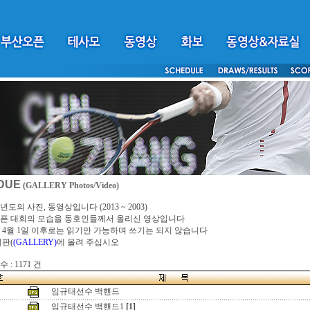
DUE
(GALLERY Photos/Video)
년도의 사진, 동영상입니다 (2013 ~ 2003)
픈 대회의 모습을 동호인들께서 올리신 영상입니다
4년 4월 1일 이후로는 읽기만 가능하며 쓰기는 되지 않습니다
시판(
(GALLERY)
에 올려 주십시오
 : 1171 건
임규태선수 백핸드
임규태선수 백핸드1
[1]