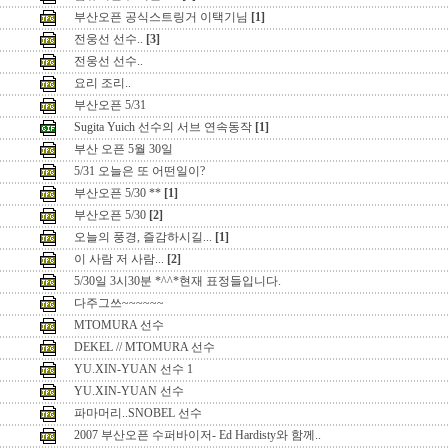
부산오픈 공식스트링거 이택기님
[1]
전웅선 선수..
[3]
전웅선 선수..
요리 조리..
부산오픈 5/31
Sugita Yuich 선수의 서브 연속동작
[1]
부산 오픈 5월 30일
5/31 오늘은 또 어떤일이?
부산오픈 5/30 **
[1]
부산오픈 5/30
[2]
오늘의 풍경, 즐감하시길...
[1]
이 사람 저 사람...
[2]
5/30일 3시30분 *^^*현재 표정들입니다.
다주그쓰~~~~~~
MTOMURA 선수
DEKEL // MTOMURA 선수
YU.XIN-YUAN 선수 1
YU.XIN-YUAN 선수
파마머리..SNOBEL 선수
2007 부산오픈 수퍼바이저- Ed Hardisty와 함께..