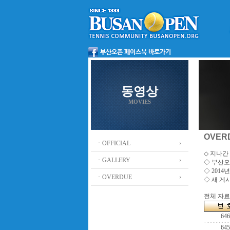
동영상
MOVIES
OVER
ㆍOFFICIAL
◇ 지나간 
ㆍGALLERY
◇
부산오
◇ 201
ㆍOVERDUE
◇ 새 게
전체 자료수
646
645