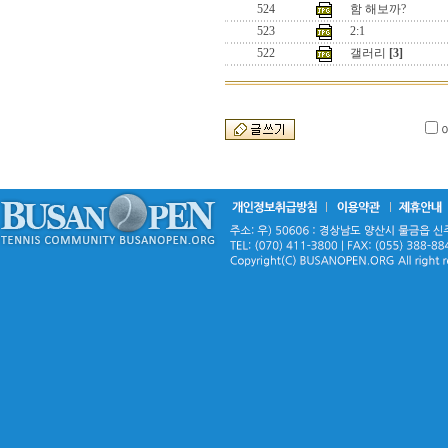
524
함 해보까?
523
2:1
522
갤러리
[3]