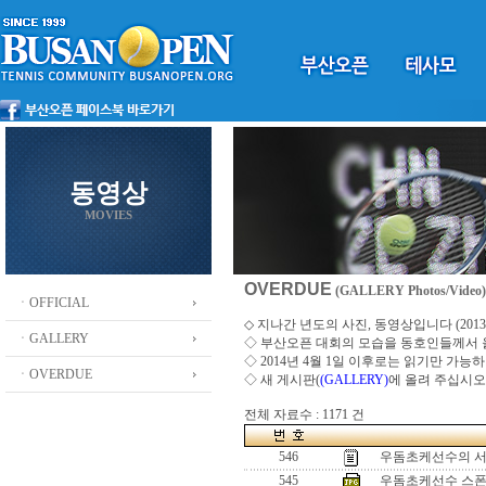
동영상
MOVIES
OVERDUE
(GALLERY Photos/Video)
ㆍOFFICIAL
◇ 지나간 년도의 사진, 동영상입니다 (2013 ~
ㆍGALLERY
◇
부산오픈 대회의 모습을 동호인들께서
◇ 2014년 4월 1일 이후로는 읽기만 가
ㆍOVERDUE
◇ 새 게시판(
(GALLERY)
에 올려 주십시오
전체 자료수 : 1171 건
546
우돔초케선수의 
545
우돔초케선수 스폰