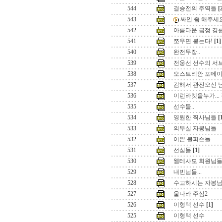
544
결승전의 주역들
[
543
싸인 좀 해주세요
542
아름다운 금정 경
541
쪼우면 붙는다!
[1]
540
완전무장..
539
전웅선 선수의 서
538
오스트리안 포메이션
537
김해서 관전오신 
536
이런라켓을누가...
535
선수들..
534
영원한 찍사님들
[
533
의무실 자봉님들
532
이쁜 볼퍼슨들
531
선심들
[1]
530
웹테사모 회원님
529
내빈님들...
528
수고하시는 자봉
527
울나라 주심2
526
이형택 선수
[1]
525
이형택 선수