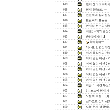
619
현재 센타코트에
618
현재 1번코트 ~~
617
만찬회에 함께한 
616
만찬회의 모습들
615
안재성 선수의 생
614
내일(5/29)의 출
613
환영만찬회
[1]
612
축하축하!!!
611
테사모 김영철회장
610
세계 육상계의 전설인
609
어제 열린 예선 2 
608
어제 열린 예선 2 
607
어제 열린 예선 2 
606
어제 열린 예선 2 
605
어제 열린 예선 2 
604
지금 이 시간 부산
603
1번코트에 현재 게
602
오늘의 표정~~
[1]
601
센타코트 실제 상
600
오늘 현재 상황입니