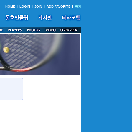
HOME
|
LOGIN
|
JOIN
|
ADD FAVORITE
|
쪽지