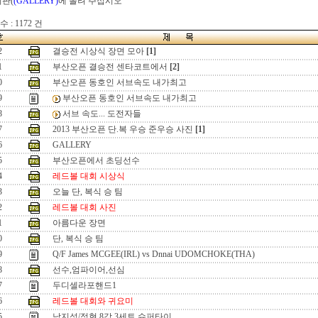
시판(
(GALLERY)
에 올려 주십시오
 : 1172 건
2
결승전 시상식 장면 모아
[1]
1
부산오픈 결승전 센타코트에서
[2]
0
부산오픈 동호인 서브속도 내가최고
9
부산오픈 동호인 서브속도 내가최고
8
서브 속도... 도전자들
7
2013 부산오픈 단.복 우승 준우승 사진
[1]
6
GALLERY
5
부산오픈에서 초딩선수
4
레드볼 대회 시상식
3
오늘 단, 복식 승 팀
2
레드볼 대회 사진
1
아름다운 장면
0
단, 복식 승 팀
9
Q/F James MCGEE(IRL) vs Dnnai UDOMCHOKE(THA)
8
선수,엄파이어,선심
7
두디셀라포핸드1
6
레드볼 대회와 귀요미
5
남지성/정현 8강 3세트 슈퍼타이