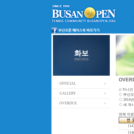
화보
PHOTOS
OVER
ㆍOFFICIAL
◇ 지나간 
ㆍGALLERY
◇
부산오
◇ 201
ㆍOVERDUE
◇ 새 게
전체 자료수
114
114