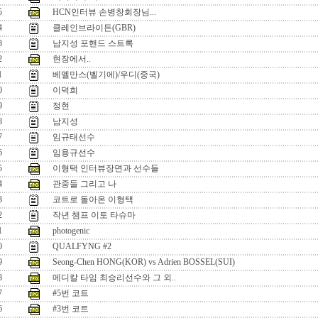
5
HCN인터뷰 손병창회장님...
4
클레인브라이든(GBR)
3
남지성 포핸드 스트록
2
현장에서..
1
베멜만스(벨기에)/우디(중국)
0
이덕희
9
정현
8
남지성
7
임규태선수
6
임용규선수
5
이형택 인터뷰장면과 선수들
4
관중들 그리고 나
3
코트로 돌아온 이형택
2
작년 챔프 이토 타슈마
1
photogenic
0
QUALFYNG #2
9
Seong-Chen HONG(KOR) vs Adrien BOSSEL(SUI)
8
메디칼 타임 최승리선수와 그 외..
7
#5번 코트
6
#3번 코트