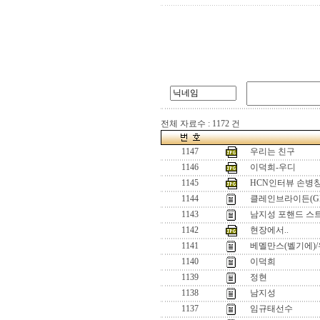
전체 자료수 : 1172 건
1147
우리는 친구
1146
이덕희-우디
1145
HCN인터뷰 손병창
1144
클레인브라이든(GB
1143
남지성 포핸드 스
1142
현장에서..
1141
베멜만스(벨기에)/
1140
이덕희
1139
정현
1138
남지성
1137
임규태선수