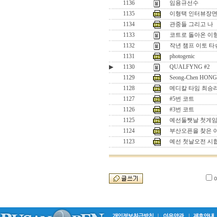
1136
임용규선수
1135
이형택 인터뷰장면
1134
관중들 그리고 나
1133
코트로 돌아온 이
1132
작년 챔프 이토 타
1131
photogenic
▶
1130
QUALFYNG #2
1129
Seong-Chen HONG(
1128
메디칼 타임 최승리
1127
#5번 코트
1126
#3번 코트
1125
예선둘쨋날 첫게임.
1124
부산오픈을 찾은 
1123
예선 첫날오전 시