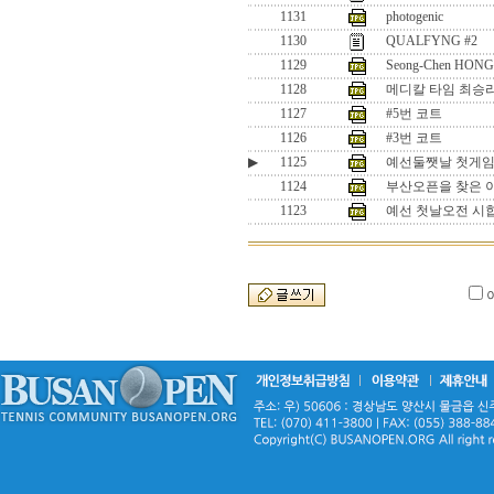
1131
photogenic
1130
QUALFYNG #2
1129
Seong-Chen HONG(
1128
메디칼 타임 최승리
1127
#5번 코트
1126
#3번 코트
▶
1125
예선둘쨋날 첫게임.
1124
부산오픈을 찾은 
1123
예선 첫날오전 시