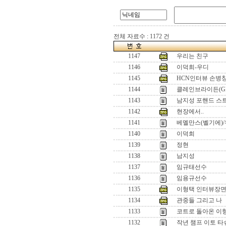
전체 자료수 : 1172 건
1147
우리는 친구
1146
이덕희-우디
1145
HCN인터뷰 손병창
1144
클레인브라이든(GB
1143
남지성 포핸드 스
1142
현장에서..
1141
베멜만스(벨기에)/
1140
이덕희
1139
정현
1138
남지성
1137
임규태선수
1136
임용규선수
1135
이형택 인터뷰장면
1134
관중들 그리고 나
1133
코트로 돌아온 이
1132
작년 챔프 이토 타