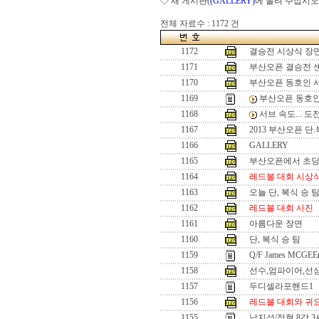
◇ 새 게시판(
(GALLERY)
에 올려 주십시오
전체 자료수 : 1172 건
1172
결승전 시상식 장
1171
부산오픈 결승전 
1170
부산오픈 동호인 
1169
부산오픈 동호인
1168
서브 속도... 
1167
2013 부산오픈 단
1166
GALLERY
1165
부산오픈에서 초
1164
레드볼 대회 시상
1163
오늘 단, 복식 승 
1162
레드볼 대회 사진
1161
아름다운 장면
1160
단, 복식 승 팀
1159
Q/F James MCGEE
1158
선수,엄파이어,선
1157
두디셀라포핸드1
1156
레드볼 대회와 귀
1155
남지성/정현 8강 