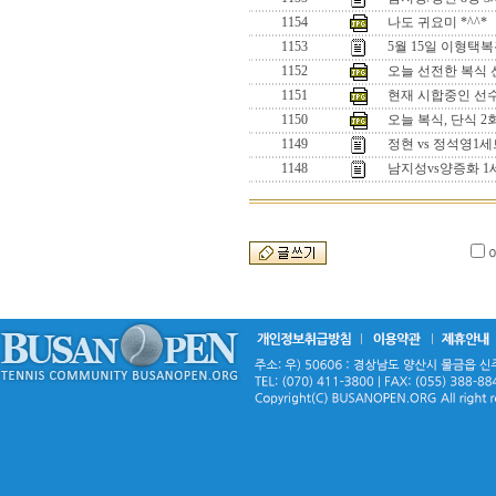
1154
나도 귀요미 *^^*
1153
5월 15일 이형택
1152
오늘 선전한 복식 선수
1151
현재 시합중인 선수들
1150
오늘 복식, 단식 
1149
정현 vs 정석영
1148
남지성vs양증화 