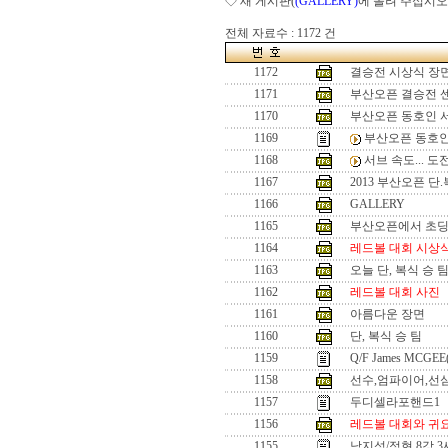
◇ 새 게시판(
(GALLERY)
에 올려 주십시오
전체 자료수 : 1172 건
1172
결승전 시상식 장
1171
부산오픈 결승전 
1170
부산오픈 동호인 
1169
부산오픈 동호인
1168
서브 속도... 
1167
2013 부산오픈 단
1166
GALLERY
1165
부산오픈에서 초
1164
레드볼 대회 시상
1163
오늘 단, 복식 승 
1162
레드볼 대회 사진
1161
아름다운 장면
1160
단, 복식 승 팀
1159
Q/F James MCGEE
1158
선수,엄파이어,선
1157
두디셀라포핸드1
1156
레드볼 대회와 귀
1155
남지성/정현 8강 