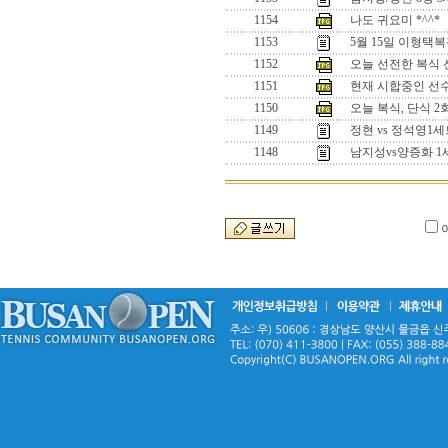
1154
나도 귀요미 *^^*
1153
5월 15일 이형택
1152
오늘 선전한 복식 선수
1151
현재 시합중인 선수들
1150
오늘 복식, 단식 
1149
정현 vs 정석영
1148
남지성vs양증화 