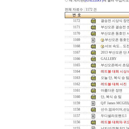
◇ 새 게시판(
(GALLERY)
에 올려 주십시오
전체 자료수 : 1172 건
1172
결승전 시상식 장
1171
부산오픈 결승전 
1170
부산오픈 동호인 
1169
부산오픈 동호인
1168
서브 속도... 
1167
2013 부산오픈 단
1166
GALLERY
1165
부산오픈에서 초
1164
레드볼 대회 시상
1163
오늘 단, 복식 승 
1162
레드볼 대회 사진
1161
아름다운 장면
1160
단, 복식 승 팀
1159
Q/F James MCGEE
1158
선수,엄파이어,선
1157
두디셀라포핸드1
1156
레드볼 대회와 귀
1155
남지성/정현 8강 