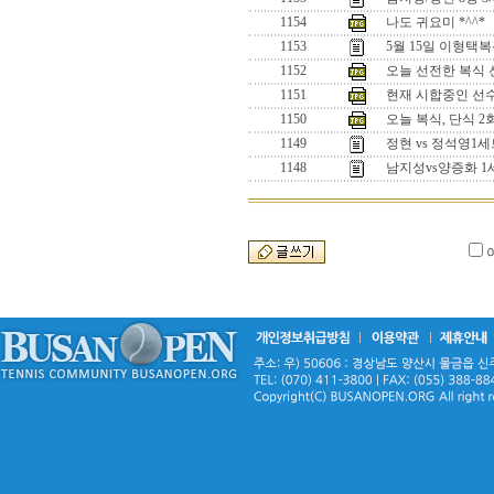
1154
나도 귀요미 *^^*
1153
5월 15일 이형택
1152
오늘 선전한 복식 선수
1151
현재 시합중인 선수들
1150
오늘 복식, 단식 
1149
정현 vs 정석영
1148
남지성vs양증화 