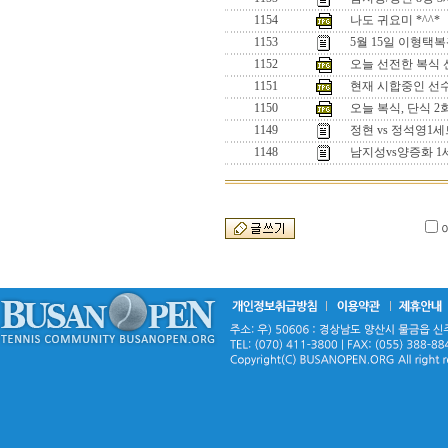
1154
나도 귀요미 *^^*
1153
5월 15일 이형택
1152
오늘 선전한 복식 선수
1151
현재 시합중인 선수들
1150
오늘 복식, 단식 
1149
정현 vs 정석영
1148
남지성vs양증화 