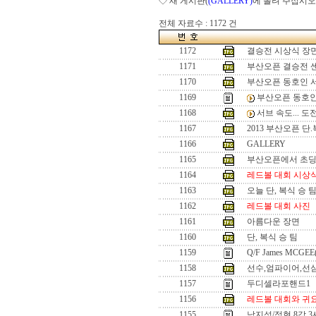
◇ 새 게시판(
(GALLERY)
에 올려 주십시오
전체 자료수 : 1172 건
1172
결승전 시상식 장
1171
부산오픈 결승전 
1170
부산오픈 동호인 
1169
부산오픈 동호인
1168
서브 속도... 
1167
2013 부산오픈 단
1166
GALLERY
1165
부산오픈에서 초
1164
레드볼 대회 시상
1163
오늘 단, 복식 승 
1162
레드볼 대회 사진
1161
아름다운 장면
1160
단, 복식 승 팀
1159
Q/F James MCGEE
1158
선수,엄파이어,선
1157
두디셀라포핸드1
1156
레드볼 대회와 귀
1155
남지성/정현 8강 