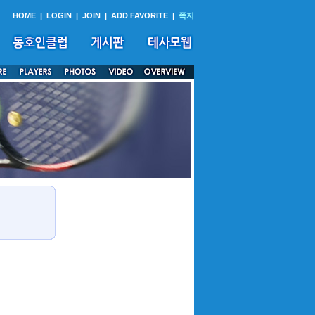
HOME
|
LOGIN
|
JOIN
|
ADD FAVORITE
|
쪽지