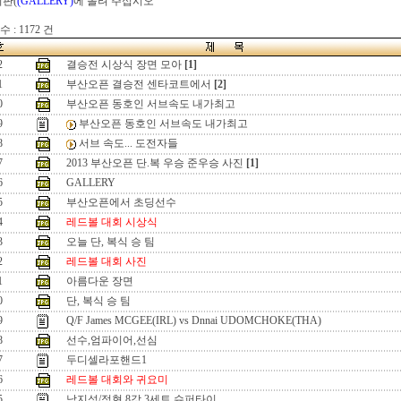
시판(
(GALLERY)
에 올려 주십시오
 : 1172 건
2
결승전 시상식 장면 모아
[1]
1
부산오픈 결승전 센타코트에서
[2]
0
부산오픈 동호인 서브속도 내가최고
9
부산오픈 동호인 서브속도 내가최고
8
서브 속도... 도전자들
7
2013 부산오픈 단.복 우승 준우승 사진
[1]
6
GALLERY
5
부산오픈에서 초딩선수
4
레드볼 대회 시상식
3
오늘 단, 복식 승 팀
2
레드볼 대회 사진
1
아름다운 장면
0
단, 복식 승 팀
9
Q/F James MCGEE(IRL) vs Dnnai UDOMCHOKE(THA)
8
선수,엄파이어,선심
7
두디셀라포핸드1
6
레드볼 대회와 귀요미
5
남지성/정현 8강 3세트 슈퍼타이