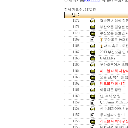
◇ 새 게시판(
(GALLERY)
에 올려 주십시오
전체 자료수 : 1172 건
1172
결승전 시상식 장
1171
부산오픈 결승전 
1170
부산오픈 동호인 
1169
부산오픈 동호인
1168
서브 속도... 
1167
2013 부산오픈 단
1166
GALLERY
1165
부산오픈에서 초
1164
레드볼 대회 시상
1163
오늘 단, 복식 승 
1162
레드볼 대회 사진
1161
아름다운 장면
1160
단, 복식 승 팀
1159
Q/F James MCGEE
1158
선수,엄파이어,선
1157
두디셀라포핸드1
1156
레드볼 대회와 귀
1155
남지성/정현 8강 