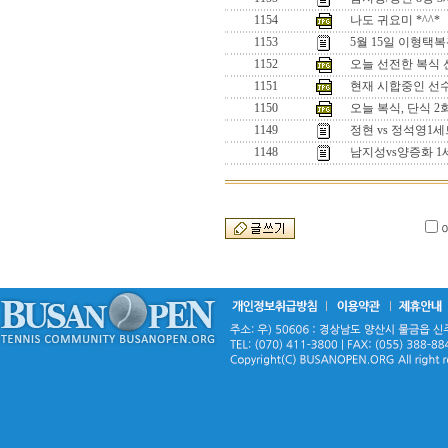
1154
나도 귀요미 *^^*
1153
5월 15일 이형택
1152
오늘 선전한 복식 선수
1151
현재 시합중인 선수들
1150
오늘 복식, 단식 
1149
정현 vs 정석영
1148
남지성vs양증화 