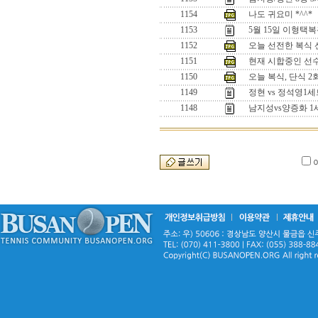
1154
나도 귀요미 *^^*
1153
5월 15일 이형택
1152
오늘 선전한 복식 선수
1151
현재 시합중인 선수들
1150
오늘 복식, 단식 
1149
정현 vs 정석영
1148
남지성vs양증화 