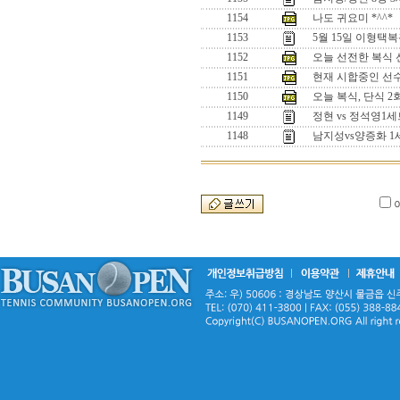
1154
나도 귀요미 *^^*
1153
5월 15일 이형택
1152
오늘 선전한 복식 선수
1151
현재 시합중인 선수들
1150
오늘 복식, 단식 
1149
정현 vs 정석영
1148
남지성vs양증화 