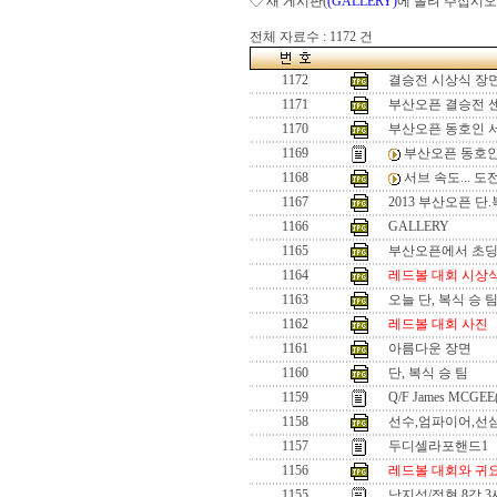
◇ 새 게시판(
(GALLERY)
에 올려 주십시오
전체 자료수 : 1172 건
1172
결승전 시상식 장
1171
부산오픈 결승전 
1170
부산오픈 동호인 
1169
부산오픈 동호인
1168
서브 속도... 
1167
2013 부산오픈 단
1166
GALLERY
1165
부산오픈에서 초
1164
레드볼 대회 시상
1163
오늘 단, 복식 승 
1162
레드볼 대회 사진
1161
아름다운 장면
1160
단, 복식 승 팀
1159
Q/F James MCGEE
1158
선수,엄파이어,선
1157
두디셀라포핸드1
1156
레드볼 대회와 귀
1155
남지성/정현 8강 