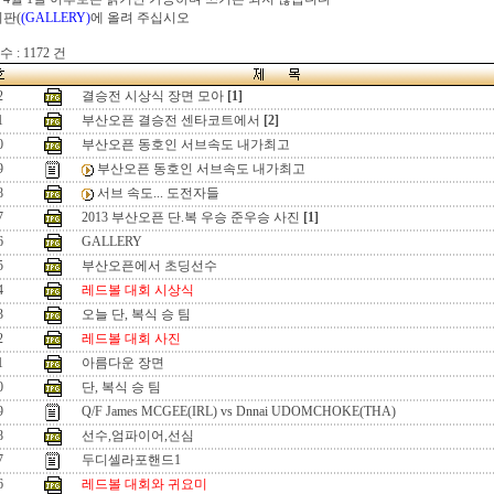
시판(
(GALLERY)
에 올려 주십시오
 : 1172 건
2
결승전 시상식 장면 모아
[1]
1
부산오픈 결승전 센타코트에서
[2]
0
부산오픈 동호인 서브속도 내가최고
9
부산오픈 동호인 서브속도 내가최고
8
서브 속도... 도전자들
7
2013 부산오픈 단.복 우승 준우승 사진
[1]
6
GALLERY
5
부산오픈에서 초딩선수
4
레드볼 대회 시상식
3
오늘 단, 복식 승 팀
2
레드볼 대회 사진
1
아름다운 장면
0
단, 복식 승 팀
9
Q/F James MCGEE(IRL) vs Dnnai UDOMCHOKE(THA)
8
선수,엄파이어,선심
7
두디셀라포핸드1
6
레드볼 대회와 귀요미