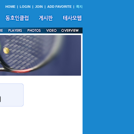
HOME
|
LOGIN
|
JOIN
|
ADD FAVORITE
|
쪽지