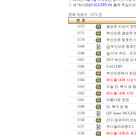
◇ 새 게시판(
(GALLERY)
에 올려 주십시오
전체 자료수 : 1172 건
1172
결승전 시상식 장
1171
부산오픈 결승전 
1170
부산오픈 동호인 
1169
부산오픈 동호인
1168
서브 속도... 
1167
2013 부산오픈 단
1166
GALLERY
1165
부산오픈에서 초
1164
레드볼 대회 시상
1163
오늘 단, 복식 승 
1162
레드볼 대회 사진
1161
아름다운 장면
1160
단, 복식 승 팀
1159
Q/F James MCGEE
1158
선수,엄파이어,선
1157
두디셀라포핸드1
1156
레드볼 대회와 귀