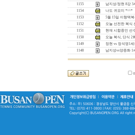
1155
남지성/정현 8강 
1154
나도 귀요미 *^^*
1153
5월 15일 이형택
1152
오늘 선전한 복식 선수
1151
현재 시합중인 선수들
1150
오늘 복식, 단식 
1149
정현 vs 정석영
1148
남지성vs양증화 