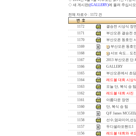
◇ 새 게시판(
(GALLERY)
에 올려 주십시오
전체 자료수 : 1172 건
1172
결승전 시상식 장
1171
부산오픈 결승전 
1170
부산오픈 동호인 
1169
부산오픈 동호인
1168
서브 속도... 
1167
2013 부산오픈 단
1166
GALLERY
1165
부산오픈에서 초
1164
레드볼 대회 시상
1163
오늘 단, 복식 승 
1162
레드볼 대회 사진
1161
아름다운 장면
1160
단, 복식 승 팀
1159
Q/F James MCGEE
1158
선수,엄파이어,선
1157
두디셀라포핸드1
1156
레드볼 대회와 귀