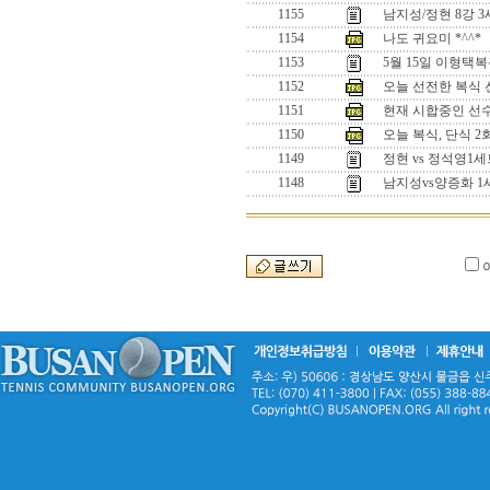
1155
남지성/정현 8강 
1154
나도 귀요미 *^^*
1153
5월 15일 이형택
1152
오늘 선전한 복식 선수
1151
현재 시합중인 선수들
1150
오늘 복식, 단식 
1149
정현 vs 정석영
1148
남지성vs양증화 