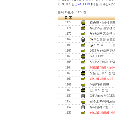
◇ 새 게시판(
(GALLERY)
에 올려 주십시오
전체 자료수 : 1172 건
1172
결승전 시상식 장
1171
부산오픈 결승전 
1170
부산오픈 동호인 
1169
부산오픈 동호인
1168
서브 속도... 
1167
2013 부산오픈 단
1166
GALLERY
1165
부산오픈에서 초
1164
레드볼 대회 시상
1163
오늘 단, 복식 승 
1162
레드볼 대회 사진
1161
아름다운 장면
1160
단, 복식 승 팀
1159
Q/F James MCGEE
1158
선수,엄파이어,선
1157
두디셀라포핸드1
1156
레드볼 대회와 귀