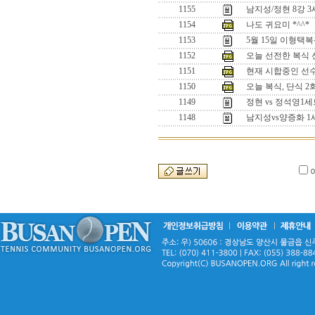
1155
남지성/정현 8강 
1154
나도 귀요미 *^^*
1153
5월 15일 이형택
1152
오늘 선전한 복식 선수
1151
현재 시합중인 선수들
1150
오늘 복식, 단식 
1149
정현 vs 정석영
1148
남지성vs양증화 