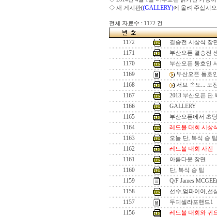
◇ 새 게시판(
(GALLERY)
에 올려 주십시오
전체 자료수 : 1172 건
1172
결승전 시상식 장
1171
부산오픈 결승전 
1170
부산오픈 동호인 
1169
부산오픈 동호인
1168
서브 속도... 
1167
2013 부산오픈 단
1166
GALLERY
1165
부산오픈에서 초
1164
레드볼 대회 시상
1163
오늘 단, 복식 승 
1162
레드볼 대회 사진
1161
아름다운 장면
1160
단, 복식 승 팀
1159
Q/F James MCGEE
1158
선수,엄파이어,선
1157
두디셀라포핸드1
1156
레드볼 대회와 귀