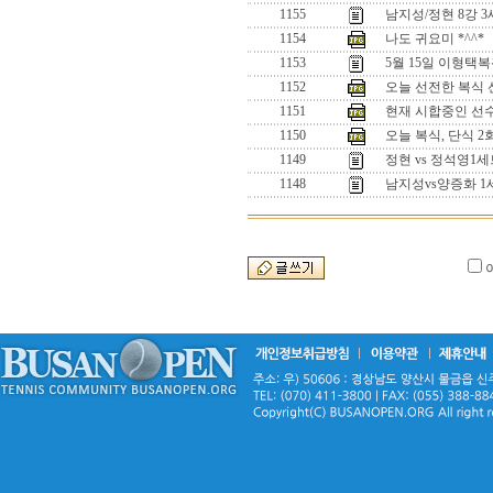
1155
남지성/정현 8강 
1154
나도 귀요미 *^^*
1153
5월 15일 이형택
1152
오늘 선전한 복식 선수
1151
현재 시합중인 선수들
1150
오늘 복식, 단식 
1149
정현 vs 정석영
1148
남지성vs양증화 