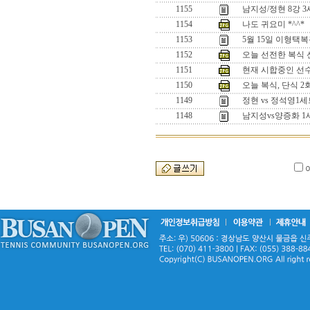
1155
남지성/정현 8강 
1154
나도 귀요미 *^^*
1153
5월 15일 이형택
1152
오늘 선전한 복식 선수
1151
현재 시합중인 선수들
1150
오늘 복식, 단식 
1149
정현 vs 정석영
1148
남지성vs양증화 