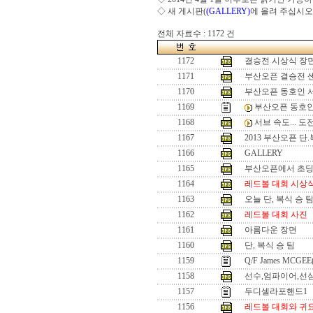
◇ 새 게시판(
(GALLERY)
에 올려 주십시오
전체 자료수 : 1172 건
1172
결승전 시상식 장
1171
부산오픈 결승전 
1170
부산오픈 동호인 
1169
부산오픈 동호인
1168
서브 속도... 
1167
2013 부산오픈 단
1166
GALLERY
1165
부산오픈에서 초
1164
레드볼 대회 시상
1163
오늘 단, 복식 승 
1162
레드볼 대회 사진
1161
아름다운 장면
1160
단, 복식 승 팀
1159
Q/F James MCGEE
1158
선수,엄파이어,선
1157
두디셀라포핸드1
1156
레드볼 대회와 귀