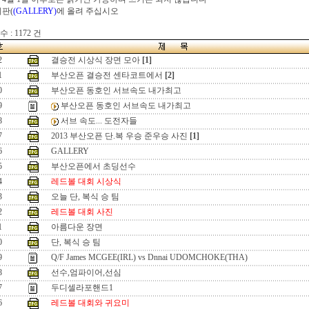
시판(
(GALLERY)
에 올려 주십시오
 : 1172 건
2
결승전 시상식 장면 모아
[1]
1
부산오픈 결승전 센타코트에서
[2]
0
부산오픈 동호인 서브속도 내가최고
9
부산오픈 동호인 서브속도 내가최고
8
서브 속도... 도전자들
7
2013 부산오픈 단.복 우승 준우승 사진
[1]
6
GALLERY
5
부산오픈에서 초딩선수
4
레드볼 대회 시상식
3
오늘 단, 복식 승 팀
2
레드볼 대회 사진
1
아름다운 장면
0
단, 복식 승 팀
9
Q/F James MCGEE(IRL) vs Dnnai UDOMCHOKE(THA)
8
선수,엄파이어,선심
7
두디셀라포핸드1
6
레드볼 대회와 귀요미