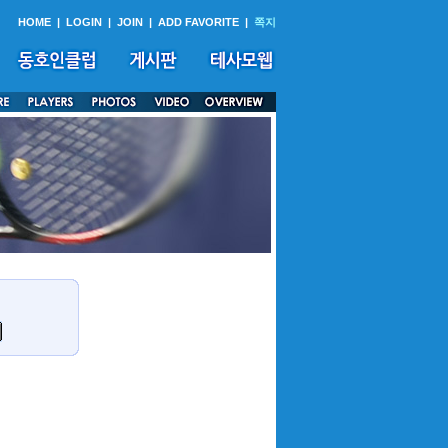
HOME
|
LOGIN
|
JOIN
|
ADD FAVORITE
|
쪽지