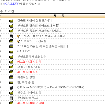
시판(
(GALLERY)
에 올려 주십시오
 : 1172 건
2
결승전 시상식 장면 모아
[1]
1
부산오픈 결승전 센타코트에서
[2]
0
부산오픈 동호인 서브속도 내가최고
9
부산오픈 동호인 서브속도 내가최고
8
서브 속도... 도전자들
7
2013 부산오픈 단.복 우승 준우승 사진
[1]
6
GALLERY
5
부산오픈에서 초딩선수
4
레드볼 대회 시상식
3
오늘 단, 복식 승 팀
2
레드볼 대회 사진
1
아름다운 장면
0
단, 복식 승 팀
9
Q/F James MCGEE(IRL) vs Dnnai UDOMCHOKE(THA)
8
선수,엄파이어,선심
7
두디셀라포핸드1
6
레드볼 대회와 귀요미