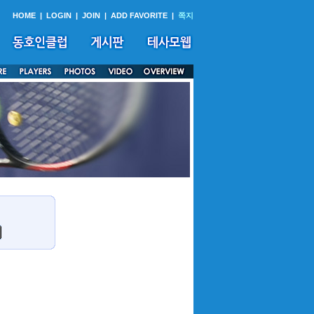
HOME
|
LOGIN
|
JOIN
|
ADD FAVORITE
|
쪽지