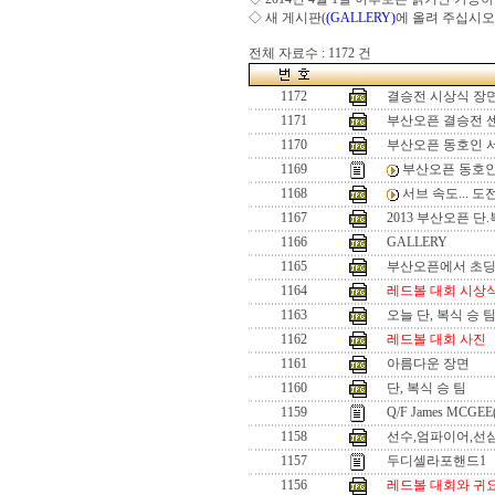
◇ 새 게시판(
(GALLERY)
에 올려 주십시오
전체 자료수 : 1172 건
1172
결승전 시상식 장
1171
부산오픈 결승전 
1170
부산오픈 동호인 
1169
부산오픈 동호인
1168
서브 속도... 
1167
2013 부산오픈 단
1166
GALLERY
1165
부산오픈에서 초
1164
레드볼 대회 시상
1163
오늘 단, 복식 승 
1162
레드볼 대회 사진
1161
아름다운 장면
1160
단, 복식 승 팀
1159
Q/F James MCGEE
1158
선수,엄파이어,선
1157
두디셀라포핸드1
1156
레드볼 대회와 귀