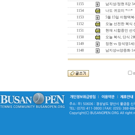
1155
남지성/정현 8강 
1154
나도 귀요미 *^^*
1153
5월 15일 이형택
1152
오늘 선전한 복식 선수
1151
현재 시합중인 선수들
1150
오늘 복식, 단식 
1149
정현 vs 정석영
1148
남지성vs양증화 