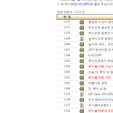
◇ 새 게시판(
(GALLERY)
에 올려 주십시오
전체 자료수 : 1172 건
1172
결승전 시상식 장
1171
부산오픈 결승전 
1170
부산오픈 동호인 
1169
부산오픈 동호인
1168
서브 속도... 
1167
2013 부산오픈 단
1166
GALLERY
1165
부산오픈에서 초
1164
레드볼 대회 시상
1163
오늘 단, 복식 승 
1162
레드볼 대회 사진
1161
아름다운 장면
1160
단, 복식 승 팀
1159
Q/F James MCGEE
1158
선수,엄파이어,선
1157
두디셀라포핸드1
1156
레드볼 대회와 귀