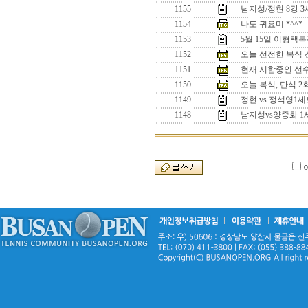
1155
남지성/정현 8강 
1154
나도 귀요미 *^^*
1153
5월 15일 이형택
1152
오늘 선전한 복식 선수
1151
현재 시합중인 선수들
1150
오늘 복식, 단식 
1149
정현 vs 정석영
1148
남지성vs양증화 