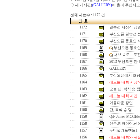
◇ 새 게시판(
(GALLERY)
에 올려 주십시오
전체 자료수 : 1172 건
1172
결승전 시상식 장
1171
부산오픈 결승전 
1170
부산오픈 동호인 
1169
부산오픈 동호인
1168
서브 속도... 
1167
2013 부산오픈 단
1166
GALLERY
1165
부산오픈에서 초
1164
레드볼 대회 시상
1163
오늘 단, 복식 승 
1162
레드볼 대회 사진
1161
아름다운 장면
1160
단, 복식 승 팀
1159
Q/F James MCGEE
1158
선수,엄파이어,선
1157
두디셀라포핸드1
1156
레드볼 대회와 귀