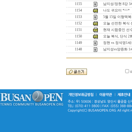
1155
남지성/정현 8강 
1154
나도 귀요미 *^^*
1153
5월 15일 이형택
1152
오늘 선전한 복식 선수
1151
현재 시합중인 선수들
1150
오늘 복식, 단식 
1149
정현 vs 정석영
1148
남지성vs양증화 