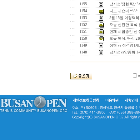
1155
남지성/정현 8강 
1154
나도 귀요미 *^^*
1153
5월 15일 이형택
1152
오늘 선전한 복식 선수
1151
현재 시합중인 선수들
1150
오늘 복식, 단식 
1149
정현 vs 정석영
1148
남지성vs양증화 