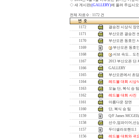
◇ 새 게시판(
(GALLERY)
에 올려 주십시오
전체 자료수 : 1172 건
1172
결승전 시상식 장
1171
부산오픈 결승전 
1170
부산오픈 동호인 
1169
부산오픈 동호인
1168
서브 속도... 
1167
2013 부산오픈 단
1166
GALLERY
1165
부산오픈에서 초
1164
레드볼 대회 시상
1163
오늘 단, 복식 승 
1162
레드볼 대회 사진
1161
아름다운 장면
1160
단, 복식 승 팀
1159
Q/F James MCGEE
1158
선수,엄파이어,선
1157
두디셀라포핸드1
1156
레드볼 대회와 귀