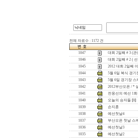
전체 자료수 : 1172 건
1047
대회 2일째 # 3 (관
1046
대회 2일째 # 2 ( 
1045
2012 대회 2일째 이
1044
5월 6일 복식 경
1043
5월 6일 경기장 
1042
2012부산오픈 / 
1041
전웅선의 예선 1회
1040
오늘의 승자들
[1]
1039
손지훈
1038
예선첫날4
1037
부산오픈 첫날 스
1036
예선첫날3
1035
예선첫날2