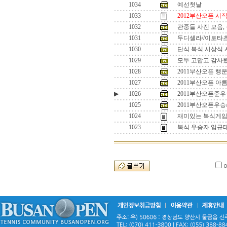
1034
예선첫날
1033
2012부산오픈 시
1032
관중들 사진 모음,
1031
두디셀라//이토타
1030
단식 복식 시상식 사
1029
모두 고맙고 감사했
1028
2011부산오픈 행
1027
2011부산오픈 아
▶
1026
2011부산오픈준우
1025
2011부산오픈우승
1024
재미있는 복식게임 
1023
복식 우승자 임규