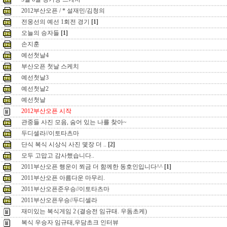
2012부산오픈 / * 설재민/김청의
전웅선의 예선 1회전 경기
[1]
오늘의 승자들
[1]
손지훈
예선첫날4
부산오픈 첫날 스케치
예선첫날3
예선첫날2
예선첫날
2012부산오픈 시작
관중들 사진 모음, 숨어 있는 나를 찾아~
두디셀라//이토타츠마
단식 복식 시상식 사진 몇장 더 ..
[2]
모두 고맙고 감사했습니다..
2011부산오픈 행운이 쬐금 더 함께한 동호인입니다^^
[1]
2011부산오픈 아름다운 마무리.
2011부산오픈준우승//이토타츠마
2011부산오픈우승//두디셀라
재미있는 복식게임 2 (결승전 임규태. 우돔초케)
복식 우승자 임규태,우담초크 인터뷰