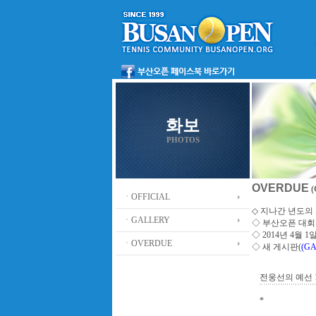
화보
PHOTOS
OVERDUE
(
ㆍOFFICIAL
◇ 지나간 년도의 사
ㆍGALLERY
◇
부산오픈 대회
◇ 2014년 4월
ㆍOVERDUE
◇ 새 게시판(
(GA
전웅선의 예선 
*