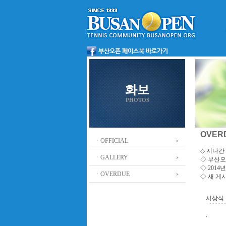
화보
PHOTOS
OVER
ㆍOFFICIAL
◇ 지나간 
ㆍGALLERY
◇
부산오
◇ 201
ㆍOVERDUE
◇ 새 게
시상식 
.