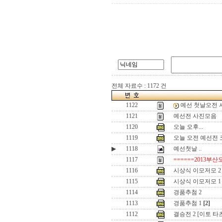
전체 자료수 : 1172 건
1122
예선 첫날오전 
1121
예선전 사진모음
1120
오늘 오후...
1119
오늘 오전 예선전
▶
1118
예선첫날 ..
1117
======2013부산
1116
시상식 이모저모 2
1115
시상식 이모저모 1
1114
경품추첨 2
1113
경품추첨 1
[2]
1112
결승전 2 [이토 타