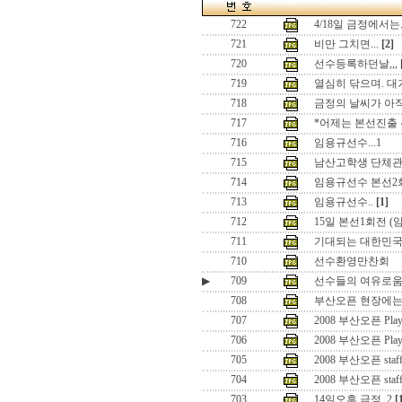
722
4/18일 금정에서는.
721
비만 그치면...
[2]
720
선수등록하던날,,,
719
열심히 닦으며. 대
718
금정의 날씨가 아직
717
*어제는 본선진출 
716
임용규선수...1
715
남산고학생 단체
714
임용규선수 본선2
713
임용규선수..
[1]
712
15일 본선1회전 (
711
기대되는 대한민국
710
선수환영만찬회
▶
709
선수들의 여유로움 즐
708
부산오픈 현장에는.
707
2008 부산오픈 Playe
706
2008 부산오픈 Playe
705
2008 부산오픈 staff
704
2008 부산오픈 staf
703
14일오후 금정..2
[