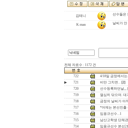
선수들은 
김테니
날씨가 안
K-man
전체 자료수 : 1172 건
722
4/18일 금정에서는.
▶
721
비만 그치면...
[2]
720
선수등록하던날,,,
719
열심히 닦으며. 대
718
금정의 날씨가 아직
717
*어제는 본선진출 
716
임용규선수...1
715
남산고학생 단체
714
임용규선수 본선2