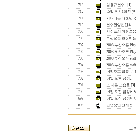
713
임용규선수..
[1]
712
15일 본선1회전 (
711
기대되는 대한민국
710
선수환영만찬회
709
선수들의 여유로움 즐
708
부산오픈 현장에는.
707
2008 부산오픈 Playe
706
2008 부산오픈 Playe
705
2008 부산오픈 staff
704
2008 부산오픈 staf
703
14일오후 금정..2
[
702
14일 오후 금정..
701
또 다른 모습들
[3]
700
14일 오전 금정에서
699
14일 오전 금정에서
698
연습중인 안재성