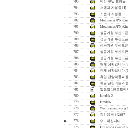
795
예선 첫날 표정들.
794
스탭과 자봉들
[1]
793
스탭과 자봉들
792
Motomura(JPN)Kim
791
Motomura(JPN)Kim
790
성공기원 부산오픈2
789
성공기원 부산오픈2
788
성공기원 부산오픈2
787
성공기원 부산오픈2
786
성공기원 부산오픈2
785
현재 상황입니다.(2
784
현재 상황입니다.(1
783
휴일 관람객들과 함께
782
휴일 관람객들과 함
781
일요일 1번코트에서의 
780
kimdsk-2
779
kimdsk-1
778
Wachiramanowo
777
김선용 예선2회전
▶
776
수고하십니다...
775
kim seong kwan/All