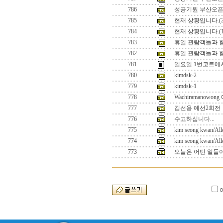
786
성공기원 부산오픈2
785
현재 상황입니다.(2
784
현재 상황입니다.(1
783
휴일 관람객들과 함께
782
휴일 관람객들과 함
781
일요일 1번코트에서의 
780
kimdsk-2
779
kimdsk-1
778
Wachiramanowo
777
김선용 예선2회전
776
수고하십니다...
775
kim seong kwan/All
774
kim seong kwan/All
773
오늘은 어떤 일들이