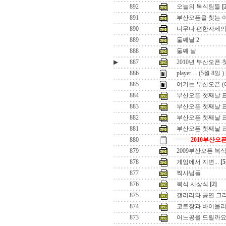
892
오늘의 복식팀들
[
891
부산오픈을 찾는 
890
너무나 편한자세의
889
둘째날 2
888
둘째 날
▶
887
2010년 부산오픈
886
player . . (5월 8일 )
885
여기는 부산오픈 (
884
부산오픈 첫째날 표
883
부산오픈 첫째날 표
882
부산오픈 첫째날 표
881
부산오픈 첫째날 
880
====2010부산오픈
879
2009부산오픈 복식
878
게임에서 지면...
[5
877
찍사님들
876
복식 시상식
[2]
875
갤러리와 공연 그
874
코트장과 바이올
873
어느공을 드릴까