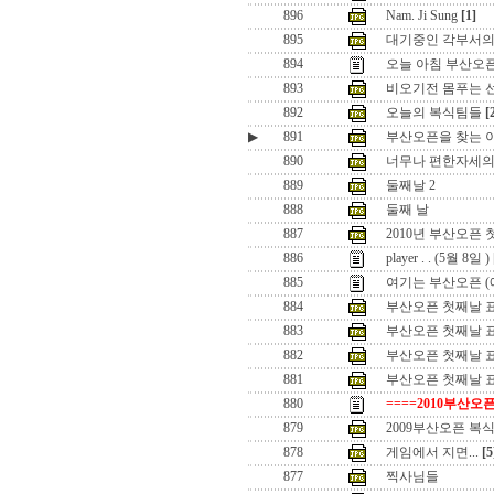
896
Nam. Ji Sung
[1]
895
대기중인 각부서의
894
오늘 아침 부산오픈 
893
비오기전 몸푸는 선
892
오늘의 복식팀들
[
▶
891
부산오픈을 찾는 
890
너무나 편한자세의
889
둘째날 2
888
둘째 날
887
2010년 부산오픈
886
player . . (5월 8일 )
885
여기는 부산오픈 (
884
부산오픈 첫째날 표
883
부산오픈 첫째날 표
882
부산오픈 첫째날 표
881
부산오픈 첫째날 
880
====2010부산오픈
879
2009부산오픈 복식
878
게임에서 지면...
[5
877
찍사님들