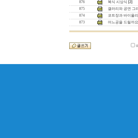
876
복식 시상식
[2]
875
갤러리와 공연 그
874
코트장과 바이올
873
어느공을 드릴까